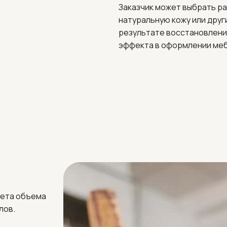
Заказчик может выбрать ра
натуральную кожу или друг
результате восстановлени
эффекта в оформлении меб
чета объема
лов.