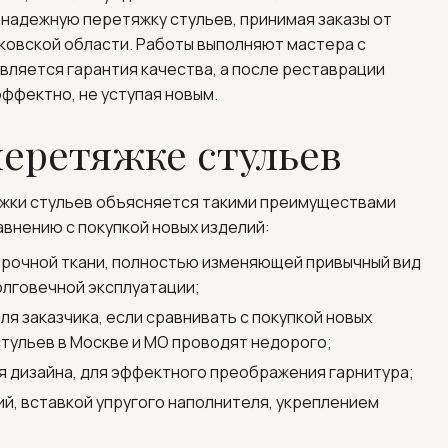
надежную перетяжку стульев, принимая заказы от
ковской области. Работы выполняют мастера с
ляется гарантия качества, а после реставрации
ффектно, не уступая новым.
перетяжке стульев
жки стульев объясняется такими преимуществами
внению с покупкой новых изделий:
прочной ткани, полностью изменяющей привычный вид
олговечной эксплуатации;
я заказчика, если сравнивать с покупкой новых
тульев в Москве и МО проводят недорого;
 дизайна, для эффектного преображения гарнитура;
й, вставкой упругого наполнителя, укреплением