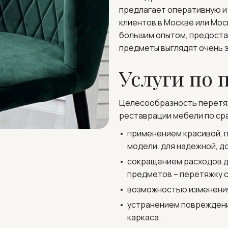
предлагает оперативную и 
клиентов в Москве или Мос
большим опытом, предостав
предметы выглядят очень э
Услуги по 
Целесообразность перетя
реставрации мебели по сра
применением красивой, 
модели, для надежной, д
сокращением расходов дл
предметов – перетяжку с
возможностью изменения
устранением повреждени
каркаса.