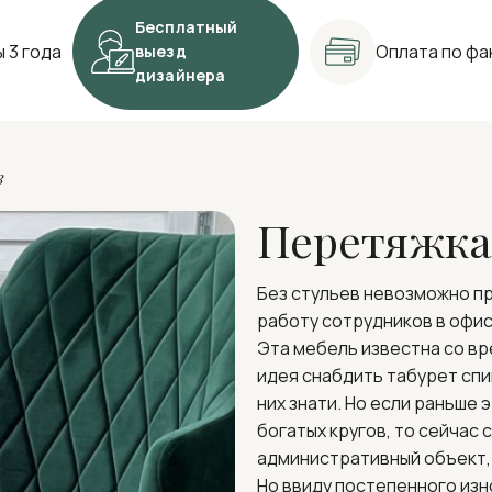
Бесплатный
 3 года
Оплата по фа
выезд
дизайнера
в
Перетяжка 
Без стульев невозможно пр
работу сотрудников в офис
Эта мебель известна со вр
идея снабдить табурет сп
них знати. Но если раньше
богатых кругов, то сейчас
административный объект, 
Но ввиду постепенного изн