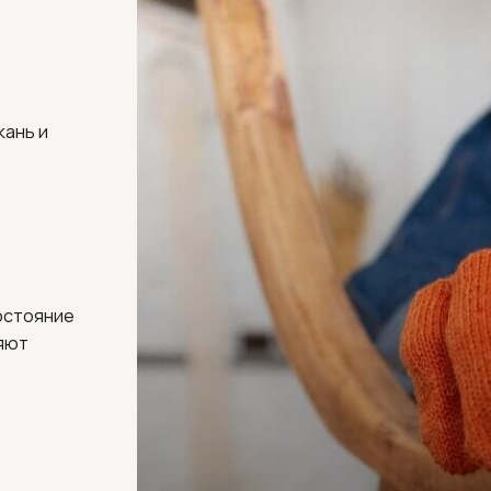
кань и
.
остояние
яют