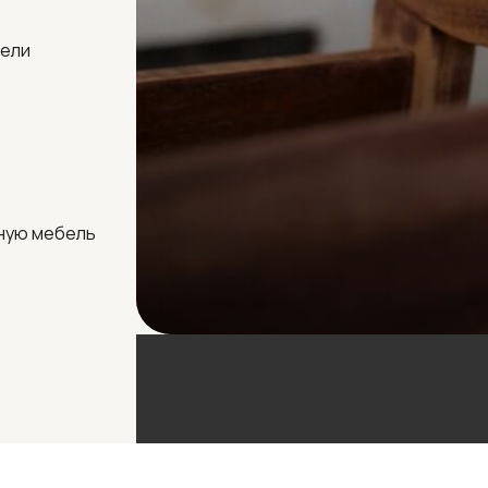
бели
ную мебель