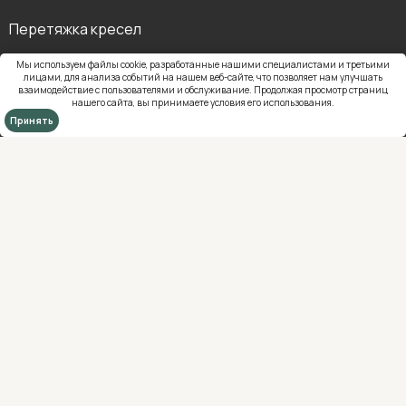
Перетяжка кресел
Перетяжка диванов
Мы используем файлы cookie, разработанные нашими специалистами и третьими
лицами, для анализа событий на нашем веб-сайте, что позволяет нам улучшать
Перетяжка стульев
взаимодействие с пользователями и обслуживание. Продолжая просмотр страниц
нашего сайта, вы принимаете
условия его использования
.
Перетяжка угловых диванов
Принять
Перетяжка офисных стульев
Перетяжка кухонных уголков
Перетяжка итальянской мебели
Перетяжка мебели 8 марта
Перетяжка кожей
Обивка диванов
Обивка кресел